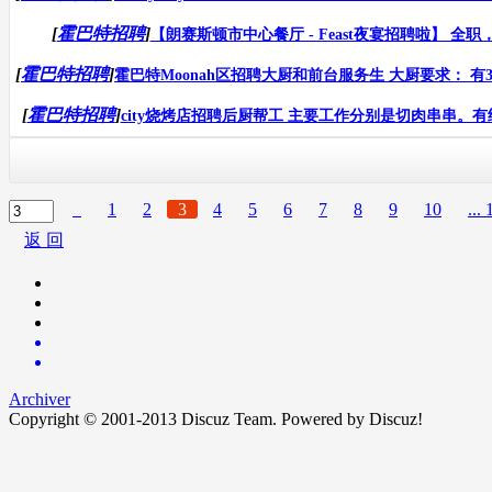
[
霍巴特招聘
]
【朗赛斯顿市中心餐厅 - Feast夜宴招聘啦】 全职，兼职 o
[
霍巴特招聘
]
霍巴特Moonah区招聘大厨和前台服务生 大厨要求： 有3
[
霍巴特招聘
]
city烧烤店招聘后厨帮工 主要工作分别是切肉串串。有经
1
2
3
4
5
6
7
8
9
10
... 
返 回
Archiver
Copyright © 2001-2013
Discuz Team.
Powered by
Discuz!