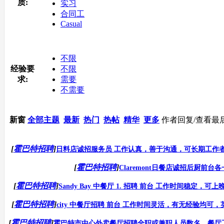
质:
实习
合同工
Casual
不限
经验要
不限
求:
需要
不需要
新窗
全部主题
最新
热门
热帖
精华
更多
作者
回复/查看
最
[
霍巴特招聘
]
日料店诚招服务员 工作认真，善于沟通，可长期工作者优先
[
霍巴特招聘
]
Claremont日餐店诚招后厨前台
[
霍巴特招聘
]
Sandy Bay 中餐厅 1. 招聘 前台 工作时间稳定，可上
[
霍巴特招聘
]
city 中餐厅招聘 前台 工作时间灵活，有无经验均可，英
[
霍巴特招聘
]
霍巴特市中心外卖餐厅招聘全职或兼职人员数名，餐厅工作