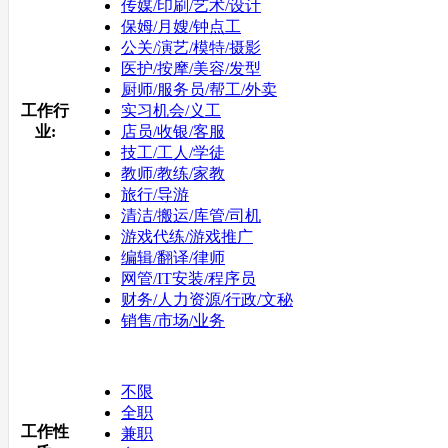
传媒/印刷/艺术/设计
保姆/月嫂/钟点工
公关/演艺/模特/摄影
医护/按摩/美容/发型
厨师/服务员/帮工/外卖
工作行
实习机会/义工
业:
店员/收银/客服
技工/工人/学徒
教师/教练/家教
旅行/导游
清洁/搬运/库管/司机
游戏代练/游戏推广
编辑/翻译/律师
网管/IT安装/程序员
财务/人力资源/行政/文秘
销售/市场/业务
不限
全职
工作性
兼职