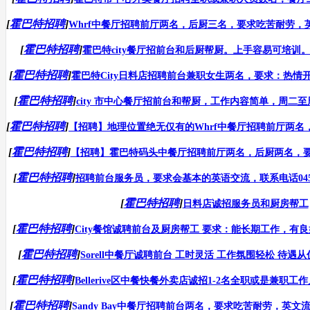
[
霍巴特招聘
]
Whrf中餐厅招聘前厅两名，后厨三名，要求吃苦耐劳，英文
[
霍巴特招聘
]
霍巴特city餐厅招前台和后厨帮厨。上手容易可培训。有
[
霍巴特招聘
]
霍巴特City日料店招聘前台兼职女生两名，要求：热情开朗
[
霍巴特招聘
]
city 市中心餐厅招前台和帮厨，工作内容简单，周二至周
[
霍巴特招聘
]
【招聘】地理位置绝无仅有的Whrf中餐厅招聘前厅两名，后
[
霍巴特招聘
]
【招聘】霍巴特码头中餐厅招聘前厅两名，后厨两名，要求
[
霍巴特招聘
]
招聘前台服务员，要求会基本的英语交流，联系电话0451388900
[
霍巴特招聘
]
日料店诚招服务员和厨房帮工
[
霍巴特招聘
]
City餐馆诚聘前台及厨房帮工 要求：能长期工作，有良好
[
霍巴特招聘
]
Sorell中餐厅诚聘前台 工时灵活 工作氛围轻松 待遇从优
[
霍巴特招聘
]
Bellerive区中餐快餐外卖店诚招1-2名全职或是兼职工作
[
霍巴特招聘
]
Sandy Bay中餐厅招聘前台两名，要求吃苦耐劳，英文流