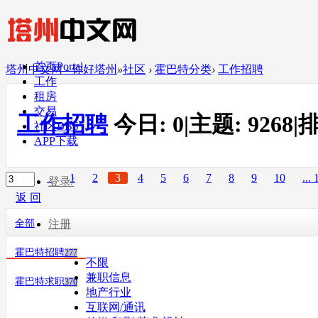
首页
Portal
塔州中文网 - 你好塔州
»
社区
›
霍巴特分类
›
工作招聘
工作
租房
交易
工作招聘
今日:
0
|
主题:
9268
|
排
社区
BBS
APP下载
1
2
3
4
5
6
7
8
9
10
... 
登录/
返 回
全部
注册
霍巴特招聘
277
不限
兼职信息
霍巴特求职
370
地产行业
互联网/通讯