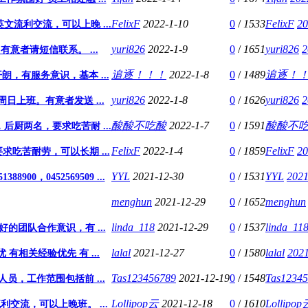
FelixF
2022-1-10
0
/
1533
FelixF
20
流利交流，可以上晚 ...
yuri826
2022-1-9
0
/
1651
yuri826
2
意者请短信联系。 ...
追逐！！！
2022-1-8
0
/
1489
追逐！
，有服务意识，基本 ...
yuri826
2022-1-8
0
/
1626
yuri826
2
日上班。有意者发送 ...
酸酸不吃酸
2022-1-7
0
/
1591
酸酸不
厨两名，要求吃苦耐 ...
FelixF
2022-1-4
0
/
1859
FelixF
20
吃苦耐劳，可以长期 ...
YYL
2021-12-30
0
/
1531
YYL
2021
，0452569509 ...
menghun
2021-12-29
0
/
1652
menghun
linda_118
2021-12-29
0
/
1537
linda_11
的团队合作意识，有 ...
lalal
2021-12-27
0
/
1580
lalal
2021
 有相关经验优先 有 ...
Tas123456789
2021-12-19
0
/
1548
Tas1234
人员，工作范围包括前 ...
Lollipop云
2021-12-18
0
/
1610
Lollipop
利交流，可以上晚班。 ...