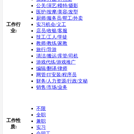
公关/演艺/模特/摄影
医护/按摩/美容/发型
厨师/服务员/帮工/外卖
工作行
实习机会/义工
业:
店员/收银/客服
技工/工人/学徒
教师/教练/家教
旅行/导游
清洁/搬运/库管/司机
游戏代练/游戏推广
编辑/翻译/律师
网管/IT安装/程序员
财务/人力资源/行政/文秘
销售/市场/业务
不限
全职
工作性
兼职
质:
实习
合同工