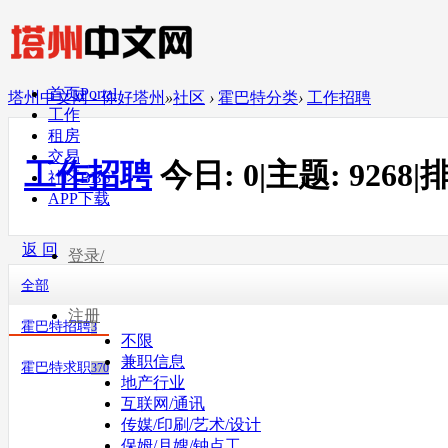
首页
Portal
塔州中文网 - 你好塔州
»
社区
›
霍巴特分类
›
工作招聘
工作
租房
交易
工作招聘
今日:
0
|
主题:
9268
|
排
社区
BBS
APP下载
返 回
登录/
全部
注册
霍巴特招聘
3
不限
兼职信息
霍巴特求职
370
地产行业
互联网/通讯
传媒/印刷/艺术/设计
保姆/月嫂/钟点工