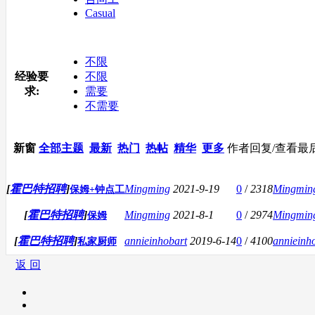
Casual
不限
经验要
不限
求:
需要
不需要
新窗
全部主题
最新
热门
热帖
精华
更多
作者
回复/查看
最
[
霍巴特招聘
]
Mingming
2021-9-19
0
/
2318
Mingmin
保姆+钟点工
[
霍巴特招聘
]
Mingming
2021-8-1
0
/
2974
Mingmin
保姆
[
霍巴特招聘
]
annieinhobart
2019-6-14
0
/
4100
annieinh
私家厨师
返 回