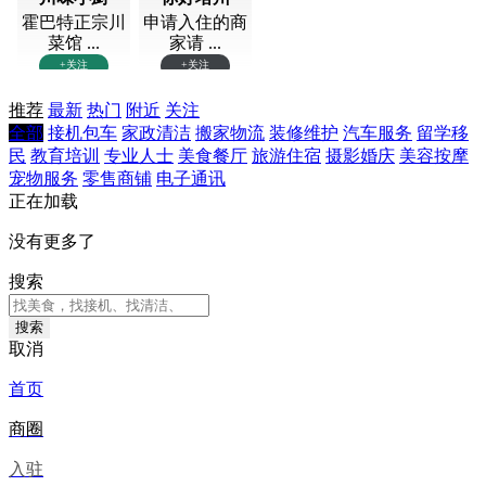
霍巴特正宗川
申请入住的商
菜馆 ...
家请 ...
+关注
+关注
推荐
最新
热门
附近
关注
全部
接机包车
家政清洁
搬家物流
装修维护
汽车服务
留学移
民
教育培训
专业人士
美食餐厅
旅游住宿
摄影婚庆
美容按摩
宠物服务
零售商铺
电子通讯
正在加载
没有更多了
搜索
搜索
取消
首页
商圈
入驻