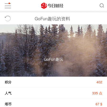
GoFun趣玩的资料
点击重新加
载
GoFun趣玩
积分
402
人气
335 点
塔币
67 $